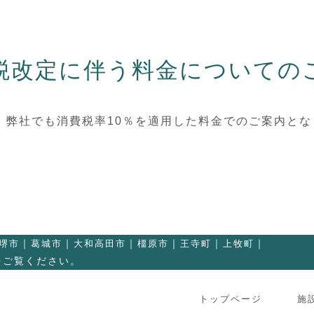
税改定に伴う料金についての
い、弊社でも消費税率10％を適用した料金でのご案内と
堺市
葛城市
大和高田市
橿原市
王寺町
上牧町
をご覧ください。
トップページ
施