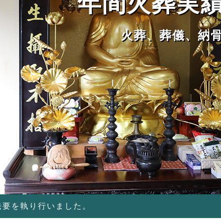
年間火葬実績
火葬、葬儀、納
法要を執り行いました。